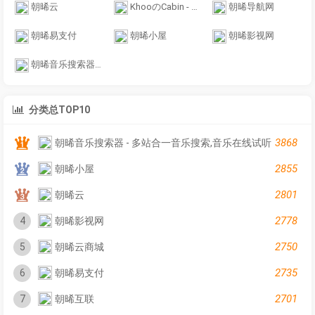
朝晞云
KhooのCabin - 邱先森的快乐小屋
朝晞导航网
朝晞易支付
朝晞小屋
朝晞影视网
朝晞音乐搜索器 - 多站合一音乐搜索,音乐在线试听
分类总TOP10
3868
朝晞音乐搜索器 - 多站合一音乐搜索,音乐在线试听
2855
朝晞小屋
2801
朝晞云
2778
4
朝晞影视网
2750
5
朝晞云商城
2735
6
朝晞易支付
2701
7
朝晞互联