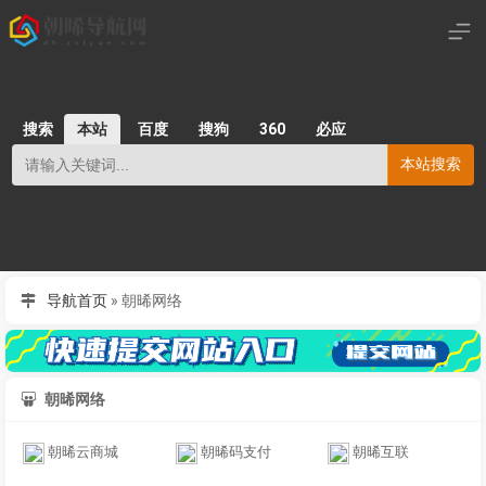
搜索
本站
百度
搜狗
360
必应
本站搜索
导航首页
»
朝晞网络
朝晞网络
朝晞云商城
朝晞码支付
朝晞互联