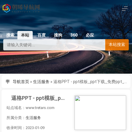
搜索
本站
百度
搜狗
360
必应
本站搜索
导航首页
»
生活服务
»
逼格PPT - ppt模板_ppt下载_免费ppt_比格ppt
逼格PPT - ppt模板_ppt下载_免费ppt_比格ppt
站点域名：www.tretars.com
所属分类：
生活服务
收录时间：2023-01-09