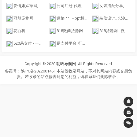
爱情婚姻家庭,职场人际关系,情感故事私房话,亲子教育新闻_蔻派网
公司注册-代理记账-兴悦达助力财税
女装搭配分享,女装网,www.NuZhuang.com
冠旭宠物网
逼格PPT - ppt模板_ppt下载_免费ppt_比格ppt
装修设计_长沙家装装饰_土巴兔长沙装修网
花百科
818微商货源网-提供微商一手货源-让人人都能最低价拿货
818货源网 - 微商货源网,潮牌货源,一手货源,免费提供厂家货源
520易支付 - 一个专业的系统平台开发商,值得一试
易支付平台_行业领先的免签约支付平台_林格易支付
Copyright © 2020
朝晞导航网
. All Rights Reserved.
备案号：陕IPC备2022001461 本站仅收录网站，不对其网站内容或交易负
责。若收录的站点侵害到您的利益，请联系我们删除收录。