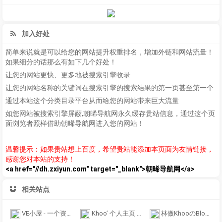
加入好处
简单来说就是可以给您的网站提升权重排名，增加外链和网站流量！
如果细分的话那么有如下几个好处！
让您的网站更快、更多地被搜索引擎收录
让您的网站名称的关键词在搜索引擎的搜索结果的第一页甚至第一个
通过本站这个分类目录平台从而给您的网站带来巨大流量
如您网站被搜索引擎屏蔽,朝晞导航网永久缓存贵站信息，通过这个页
面浏览者照样借助朝晞导航网进入您的网站！
温馨提示：如果贵站想上百度，希望贵站能添加本页面为友情链接，
感谢您对本站的支持！
<a href="//dh.zxiyun.com" target="_blank">朝晞导航网</a>
相关站点
VE小屋 - 一个资源网
Khoo’ 个人主页 | 愿望交给锦鲤、你只管努力; www.khoo.top
林傲KhooのBlog | 个人博客主页’分享每日有趣的事情’分享网络心德~