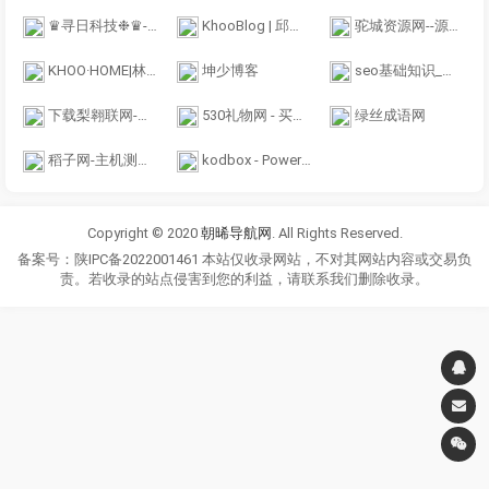
♛寻日科技❉♛-专注内容分享！
KhooBlog | 邱先森的博客网：Blog.Khoo.top
驼城资源网--源码资源网-全网最大资源分享网
KHOO·HOME|林傲个人主页“愿望交给锦鲤，你只管努力！”邱先森个人日常生活分享！
坤少博客
seo基础知识_新手零基础学会网站SEO排名优化_百度云入门视频教程_梵吉seo
下载梨翱联网-优质且充满趣味的知识交流平台
530礼物网 - 买礼物送礼物推荐网站！
绿丝成语网
稻子网-主机测评_免费虚拟主机_免费云服务器_免费cdn_免费vps
kodbox - Powered by kodbox
Copyright © 2020
朝晞导航网
. All Rights Reserved.
备案号：陕IPC备2022001461 本站仅收录网站，不对其网站内容或交易负
责。若收录的站点侵害到您的利益，请联系我们删除收录。