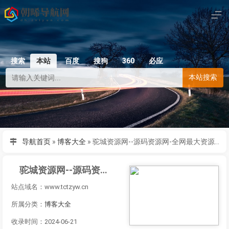
搜索
本站
百度
搜狗
360
必应
本站搜索
导航首页
»
博客大全
»
驼城资源网--源码资源网-全网最大资源分享网
驼城资源网--源码资源网-全网最大资源分享网
站点域名：www.tctzyw.cn
所属分类：
博客大全
收录时间：2024-06-21