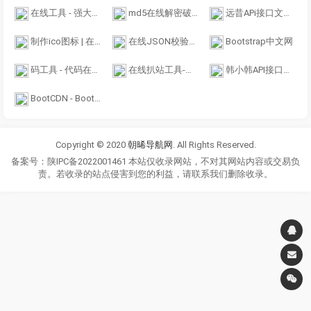
在线工具 - 强大的多功能在线工具库
md5在线解密破解,md5解密加密
远昔APi接口文档-为站长提供方便快捷公共API接口
制作ico图标 | 在线ico图标转换工具 方便制作favicon.ico - 比特虫 - Bitbug.net
在线JSON校验格式化工具（Be JSON）
Bootstrap中文网
码工具 - 代码在线工具箱
在线扒站工具-在线扒站官网_网页源码打包下载_手机扒站_仿站工具
韩小韩API接口站 - 免费API数据接口调用服务平台
BootCDN - Bootstrap 中文网开源项目免费 CDN 加速服务
Copyright © 2020
朝晞导航网
. All Rights Reserved.
备案号：陕IPC备2022001461 本站仅收录网站，不对其网站内容或交易负
责。若收录的站点侵害到您的利益，请联系我们删除收录。