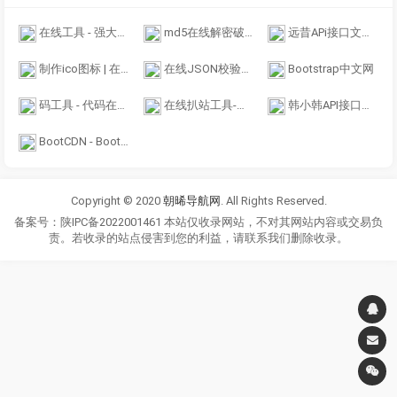
在线工具 - 强大的多功能在线工具库
md5在线解密破解,md5解密加密
远昔APi接口文档-为站长提供方便快捷公共API接口
制作ico图标 | 在线ico图标转换工具 方便制作favicon.ico - 比特虫 - Bitbug.net
在线JSON校验格式化工具（Be JSON）
Bootstrap中文网
码工具 - 代码在线工具箱
在线扒站工具-在线扒站官网_网页源码打包下载_手机扒站_仿站工具
韩小韩API接口站 - 免费API数据接口调用服务平台
BootCDN - Bootstrap 中文网开源项目免费 CDN 加速服务
Copyright © 2020
朝晞导航网
. All Rights Reserved.
备案号：陕IPC备2022001461 本站仅收录网站，不对其网站内容或交易负
责。若收录的站点侵害到您的利益，请联系我们删除收录。