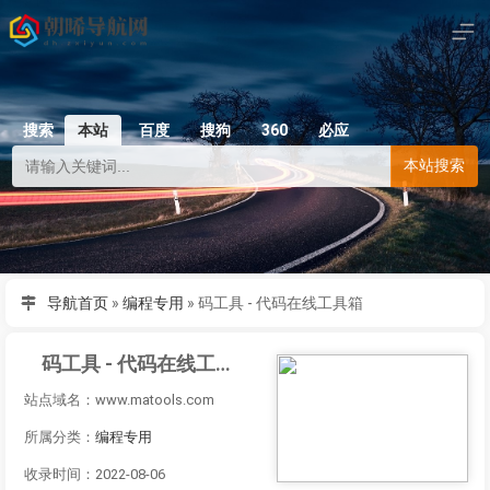
搜索
本站
百度
搜狗
360
必应
本站搜索
导航首页
»
编程专用
»
码工具 - 代码在线工具箱
码工具 - 代码在线工具箱
站点域名：www.matools.com
所属分类：
编程专用
收录时间：2022-08-06