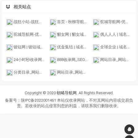
相关站点
战狂小站-战狂网络引导页
首页 - 秋柳导航收录网 - 全力打造方便和实用的网址导航
驼城导航网-优质的站点收录平台
驼城导航网-优质的站点收录平台
貂女网 | 貂女域名含义组词,域名收藏,域名海报,商标知识,商标注册,双拼域名,四声母域名,学习日记,商标制作,小黄经验分享,www.diaonv.com
偶人人人 | 域名收藏,域名海报,商标知识,商标注册,双拼域名,四声母域名,学习日记,商标制作,小黄经验分享,www.orrr.cn
镀铥网 | 镀铥域名含义组词,域名收藏,域名海报,商标知识,商标注册,双拼域名,四声母域名,学习日记,商标制作,小黄经验分享,www.dudiu.com
优金集结 | 域名收藏,域名海报,商标知识,商标注册,双拼域名,四声母域名,学习日记,商标制作,小黄经验分享,www.ujjj.cn
全球企业 | 域名收藏,域名海报,商标知识,商标注册,双拼域名,四声母域名,学习日记,商标制作,小黄经验分享,www.qqqy.cn
24小时秒收录网址导航 - 24小时链网址推广网址广告网址登陆网址收录
888收录网_SEO外链大全_免费提交网站_快速收录_免费收录平台-888收录网
网站目录_网站网址收录与提交入口
分类目录_网站目录_网址提交_网站收录大全_小木虫分类目录
网站目录_网站导航_中文站长分类目录提交_翱联名单目录
Copyright © 2020
朝晞导航网
. All Rights Reserved.
备案号：陕IPC备2022001461 本站仅收录网站，不对其网站内容或交易负
责。若收录的站点侵害到您的利益，请联系我们删除收录。