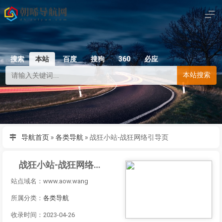
搜索
本站
百度
搜狗
360
必应
本站搜索
导航首页
»
各类导航
»
战狂小站-战狂网络引导页
战狂小站-战狂网络引导页
站点域名：www.aow.wang
所属分类：
各类导航
收录时间：2023-04-26