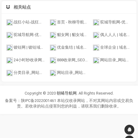
相关站点
战狂小站-战狂网络引导页
首页 - 秋柳导航收录网 - 全力打造方便和实用的网址导航
驼城导航网-优质的站点收录平台
驼城导航网-优质的站点收录平台
貂女网 | 貂女域名含义组词,域名收藏,域名海报,商标知识,商标注册,双拼域名,四声母域名,学习日记,商标制作,小黄经验分享,www.diaonv.com
偶人人人 | 域名收藏,域名海报,商标知识,商标注册,双拼域名,四声母域名,学习日记,商标制作,小黄经验分享,www.orrr.cn
镀铥网 | 镀铥域名含义组词,域名收藏,域名海报,商标知识,商标注册,双拼域名,四声母域名,学习日记,商标制作,小黄经验分享,www.dudiu.com
优金集结 | 域名收藏,域名海报,商标知识,商标注册,双拼域名,四声母域名,学习日记,商标制作,小黄经验分享,www.ujjj.cn
全球企业 | 域名收藏,域名海报,商标知识,商标注册,双拼域名,四声母域名,学习日记,商标制作,小黄经验分享,www.qqqy.cn
24小时秒收录网址导航 - 24小时链网址推广网址广告网址登陆网址收录
888收录网_SEO外链大全_免费提交网站_快速收录_免费收录平台-888收录网
网站目录_网站网址收录与提交入口
分类目录_网站目录_网址提交_网站收录大全_小木虫分类目录
网站目录_网站导航_中文站长分类目录提交_翱联名单目录
Copyright © 2020
朝晞导航网
. All Rights Reserved.
备案号：陕IPC备2022001461 本站仅收录网站，不对其网站内容或交易负
责。若收录的站点侵害到您的利益，请联系我们删除收录。