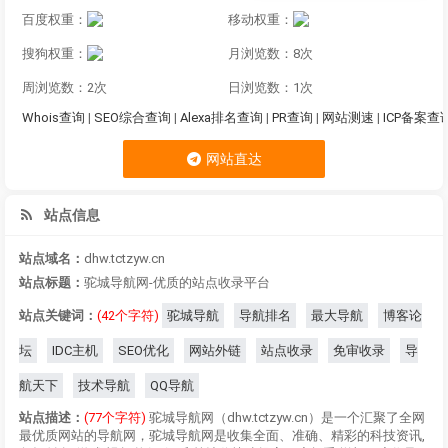
百度权重：
移动权重：
搜狗权重：
月浏览数：8次
周浏览数：2次
日浏览数：1次
Whois查询
|
SEO综合查询
|
Alexa排名查询
|
PR查询
|
网站测速
|
ICP备案查
网站直达
站点信息
站点域名：
dhw.tctzyw.cn
站点标题：
驼城导航网-优质的站点收录平台
站点关键词：
(42个字符)
驼城导航
导航排名
最大导航
博客论
坛
IDC主机
SEO优化
网站外链
站点收录
免审收录
导
航天下
技术导航
QQ导航
站点描述：
(77个字符)
驼城导航网（dhw.tctzyw.cn）是一个汇聚了全网
最优质网站的导航网，驼城导航网是收集全面、准确、精彩的科技资讯,