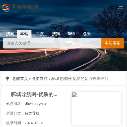
搜索
本站
百度
搜狗
360
必应
本站搜索
导航首页
»
各类导航
»
驼城导航网-优质的站点收录平台
驼城导航网-优质的站点收录平台
站点域名：dhw.tctzyw.cn
所属分类：
各类导航
收录时间：2024-07-12