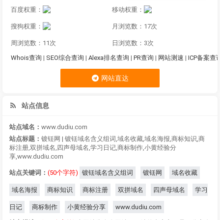
百度权重：
移动权重：
搜狗权重：
月浏览数：17次
周浏览数：11次
日浏览数：3次
Whois查询
|
SEO综合查询
|
Alexa排名查询
|
PR查询
|
网站测速
|
ICP备案查
网站直达
站点信息
站点域名：
www.dudiu.com
站点标题：
镀铥网 | 镀铥域名含义组词,域名收藏,域名海报,商标知识,商
标注册,双拼域名,四声母域名,学习日记,商标制作,小黄经验分
享,www.dudiu.com
站点关键词：
(50个字符)
镀铥域名含义组词
镀铥网
域名收藏
域名海报
商标知识
商标注册
双拼域名
四声母域名
学习
日记
商标制作
小黄经验分享
www.dudiu.com