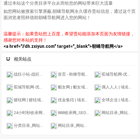
通过本站这个分类目录平台从而给您的网站带来巨大流量
如您网站被搜索引擎屏蔽,朝晞导航网永久缓存贵站信息，通过这个页
面浏览者照样借助朝晞导航网进入您的网站！
温馨提示：如果贵站想上百度，希望贵站能添加本页面为友情链接，
感谢您对本站的支持！
<a href="//dh.zxiyun.com" target="_blank">朝晞导航网</a>
相关站点
战狂小站-战狂网络引导页
首页 - 秋柳导航收录网 - 全力打造方便和实用的网址导航
驼城导航网-优质的站点收录平台
驼城导航网-优质的站点收录平台
貂女网 | 貂女域名含义组词,域名收藏,域名海报,商标知识,商标注册,双拼域名,四声母域名,学习日记,商标制作,小黄经验分享,www.diaonv.com
偶人人人 | 域名收藏,域名海报,商标知识,商标注册,双拼域名,四声母域名,学习日记,商标制作,小黄经验分享,www.orrr.cn
镀铥网 | 镀铥域名含义组词,域名收藏,域名海报,商标知识,商标注册,双拼域名,四声母域名,学习日记,商标制作,小黄经验分享,www.dudiu.com
优金集结 | 域名收藏,域名海报,商标知识,商标注册,双拼域名,四声母域名,学习日记,商标制作,小黄经验分享,www.ujjj.cn
全球企业 | 域名收藏,域名海报,商标知识,商标注册,双拼域名,四声母域名,学习日记,商标制作,小黄经验分享,www.qqqy.cn
24小时秒收录网址导航 - 24小时链网址推广网址广告网址登陆网址收录
888收录网_SEO外链大全_免费提交网站_快速收录_免费收录平台-888收录网
网站目录_网站网址收录与提交入口
分类目录_网站目录_网址提交_网站收录大全_小木虫分类目录
网站目录_网站导航_中文站长分类目录提交_翱联名单目录