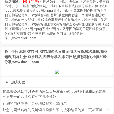
站点描述：
(193个字符)
本网站为个人网站，开站的内容主要是：分享自
己对于 (1)（域名的含义组词)：比如(双拼域名或四声母域名）和（域名
logo,域名海报图片的jpg图片png图片gif图片）效果图制作图搞的学习
日记和经验分享。 (2)(域名海报图片)的主要内容是：体现域名注册时
间，域名的含义组词，比较适合哪些行业的首选域名，域名收藏，学习
日记和经验分享。 (3)(商标注册前)(商标知识点)(商标注册前的名称预选)
和（商标制作jpg图片png图片gif图片）效果图的学习日记和经验分享。
(4)网站(友情链接)和(交换连)系统的学习日记和经验分
享。,www.dudiu.com
快照:标题 镀铥网 | 镀铥域名含义组词,域名收藏,域名海报,商标
知识,商标注册,双拼域名,四声母域名,学习日记,商标制作,小黄经验
分享,www.dudiu.com
加入好处
简单来说就是可以给您的网站提升权重排名，增加外链和网站流量！
如果细分的话那么有如下几个好处！
让您的网站更快、更多地被搜索引擎收录
让您的网站名称的关键词在搜索引擎的搜索结果的第一页甚至第一个